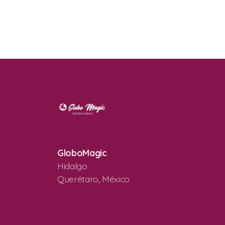
GloboMagic
Hidalgo
Querétaro, México